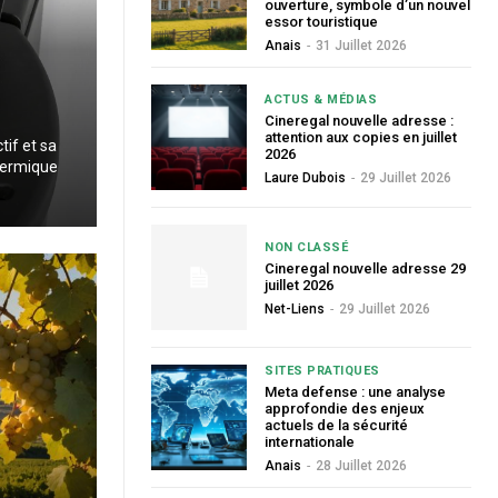
ouverture, symbole d’un nouvel
essor touristique
Anais
-
31 Juillet 2026
ACTUS & MÉDIAS
Cineregal nouvelle adresse :
attention aux copies en juillet
tif et sa
2026
thermique
Laure Dubois
-
29 Juillet 2026
NON CLASSÉ
Cineregal nouvelle adresse 29
juillet 2026
Net-Liens
-
29 Juillet 2026
SITES PRATIQUES
Meta defense : une analyse
approfondie des enjeux
actuels de la sécurité
internationale
Anais
-
28 Juillet 2026