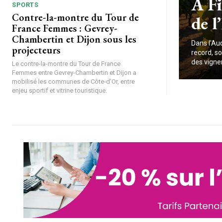
À Fi
SPORTS
Contre-la-montre du Tour de
de l
France Femmes : Gevrey-
Chambertin et Dijon sous les
Dans l'Au
projecteurs
record, so
des vigne
Le contre-la-montre du Tour de France
Femmes entre Gevrey-Chambertin et Dijon a
mobilisé les communes de Côte-d'Or, entre
enjeu sportif et vitrine touristique.