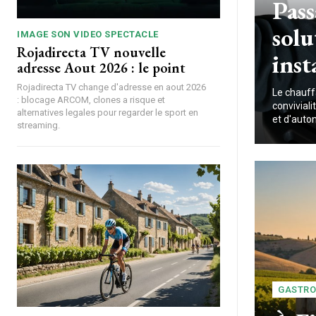
Pass
solu
IMAGE SON VIDEO SPECTACLE
Rojadirecta TV nouvelle
inst
adresse Aout 2026 : le point
Rojadirecta TV change d'adresse en aout 2026
Le chauffa
: blocage ARCOM, clones a risque et
convivial
alternatives legales pour regarder le sport en
et d'auton
streaming.
GASTRO