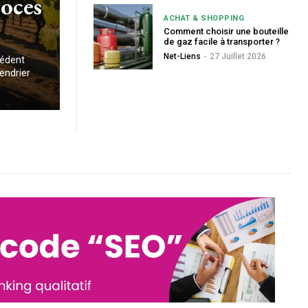
coces
ACHAT & SHOPPING
Comment choisir une bouteille
de gaz facile à transporter ?
Net-Liens
-
27 Juillet 2026
cédent
lendrier