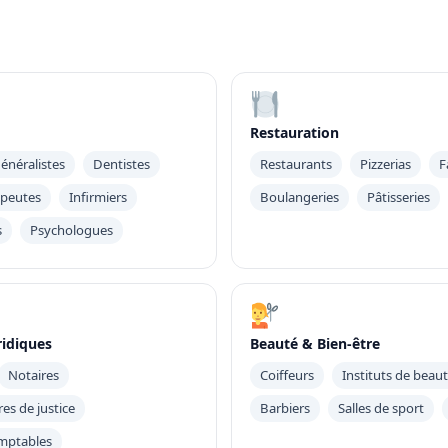
Restauration
énéralistes
Dentistes
Restaurants
Pizzerias
F
apeutes
Infirmiers
Boulangeries
Pâtisseries
s
Psychologues
ridiques
Beauté & Bien-être
Notaires
Coiffeurs
Instituts de beau
es de justice
Barbiers
Salles de sport
mptables