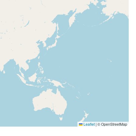
Leaflet
|
© OpenStreetMap