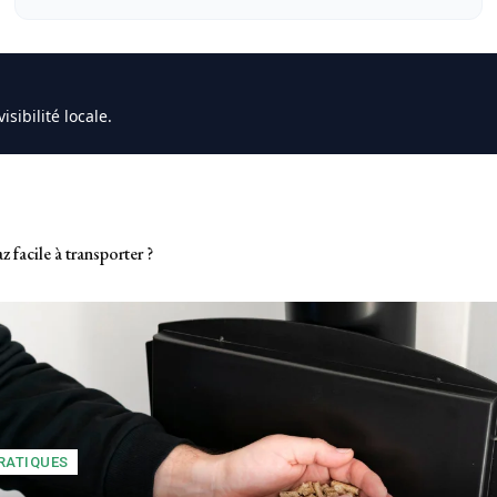
sibilité locale.
facile à transporter ?
L’essence du massage body-body
RATIQUES