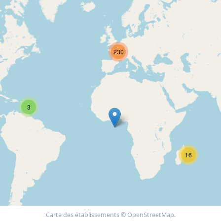
230
3
16
Carte des établissements © OpenStreetMap.