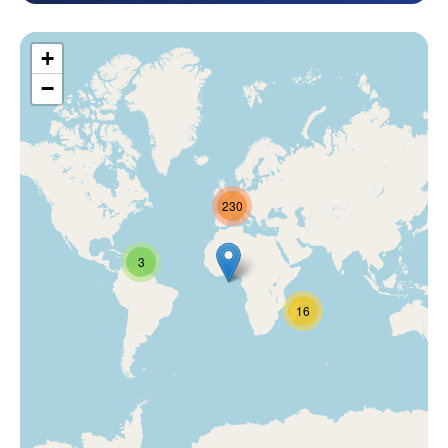
+
−
230
3
16