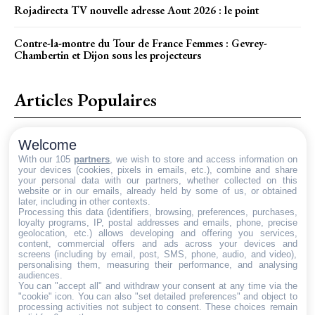
Rojadirecta TV nouvelle adresse Aout 2026 : le point
Contre-la-montre du Tour de France Femmes : Gevrey-
Chambertin et Dijon sous les projecteurs
Articles Populaires
Comment transformer votre site B2B en une machine à générer
Welcome
des leads ?
With our 105
partners
, we wish to store and access information on
your devices (cookies, pixels in emails, etc.), combine and share
Héritage et succession : comment le notaire facilite le
your personal data with our partners, whether collected on this
website or in our emails, already held by some of us, or obtained
processus
later, including in other contexts.
Processing this data (identifiers, browsing, preferences, purchases,
loyalty programs, IP, postal addresses and emails, phone, precise
Comment la médecine esthétique transforme l’apparence en
geolocation, etc.) allows developing and offering you services,
douceur
content, commercial offers and ads across your devices and
screens (including by email, post, SMS, phone, audio, and video),
personalising them, measuring their performance, and analysing
audiences.
You can "accept all" and withdraw your consent at any time via the
NET LIENS
"cookie" icon
. You can also "set detailed preferences" and object to
processing activities not subject to consent. These choices remain