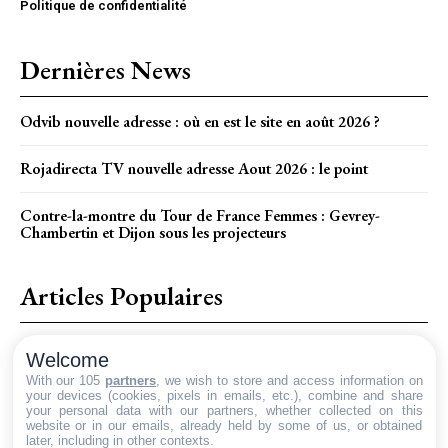
Politique de confidentialité
Dernières News
Odvib nouvelle adresse : où en est le site en août 2026 ?
Rojadirecta TV nouvelle adresse Aout 2026 : le point
Contre-la-montre du Tour de France Femmes : Gevrey-
Chambertin et Dijon sous les projecteurs
Articles Populaires
Comment transformer votre site B2B en une machine à générer
Welcome
des leads ?
With our 105
partners
, we wish to store and access information on
your devices (cookies, pixels in emails, etc.), combine and share
Héritage et succession : comment le notaire facilite le
your personal data with our partners, whether collected on this
website or in our emails, already held by some of us, or obtained
processus
later, including in other contexts.