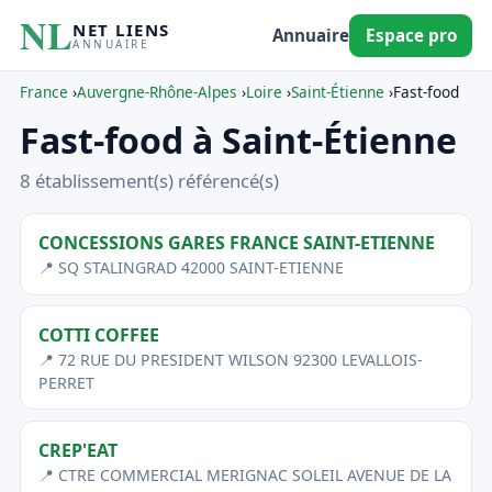
NL
NET LIENS
Annuaire
Espace pro
ANNUAIRE
France
›
Auvergne-Rhône-Alpes
›
Loire
›
Saint-Étienne
›
Fast-food
Fast-food à Saint-Étienne
8 établissement(s) référencé(s)
CONCESSIONS GARES FRANCE SAINT-ETIENNE
📍 SQ STALINGRAD 42000 SAINT-ETIENNE
COTTI COFFEE
📍 72 RUE DU PRESIDENT WILSON 92300 LEVALLOIS-
PERRET
CREP'EAT
📍 CTRE COMMERCIAL MERIGNAC SOLEIL AVENUE DE LA