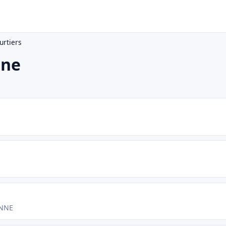
urtiers
nne
ENNE