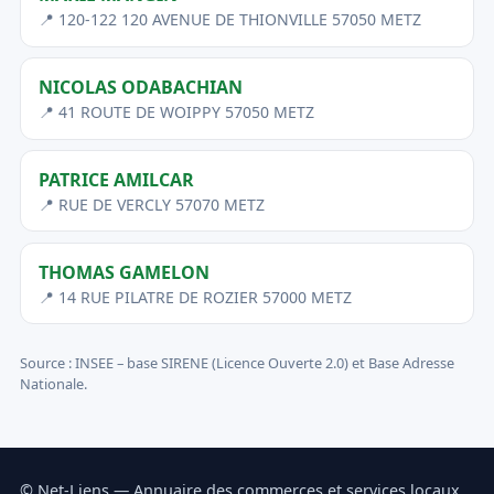
📍 120-122 120 AVENUE DE THIONVILLE 57050 METZ
NICOLAS ODABACHIAN
📍 41 ROUTE DE WOIPPY 57050 METZ
PATRICE AMILCAR
📍 RUE DE VERCLY 57070 METZ
THOMAS GAMELON
📍 14 RUE PILATRE DE ROZIER 57000 METZ
Source : INSEE – base SIRENE (Licence Ouverte 2.0) et Base Adresse
Nationale.
© Net-Liens — Annuaire des commerces et services locaux