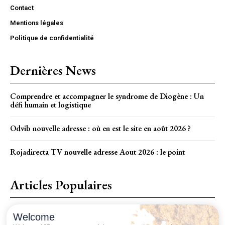
Contact
Mentions légales
Politique de confidentialité
Dernières News
Comprendre et accompagner le syndrome de Diogène : Un
défi humain et logistique
Odvib nouvelle adresse : où en est le site en août 2026 ?
Rojadirecta TV nouvelle adresse Aout 2026 : le point
Articles Populaires
Comment transformer votre site B2B en une machine à générer
Welcome
des leads ?