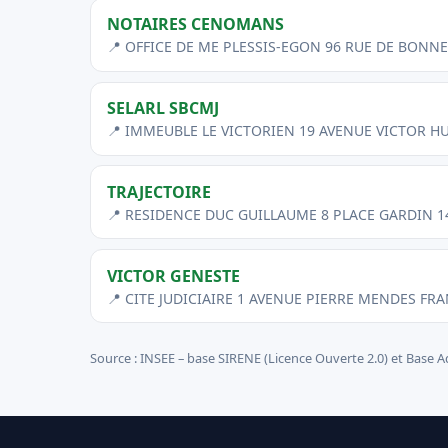
NOTAIRES CENOMANS
📍 OFFICE DE ME PLESSIS-EGON 96 RUE DE BONN
SELARL SBCMJ
📍 IMMEUBLE LE VICTORIEN 19 AVENUE VICTOR H
TRAJECTOIRE
📍 RESIDENCE DUC GUILLAUME 8 PLACE GARDIN 1
VICTOR GENESTE
📍 CITE JUDICIAIRE 1 AVENUE PIERRE MENDES FR
Source : INSEE – base SIRENE (Licence Ouverte 2.0) et Base A