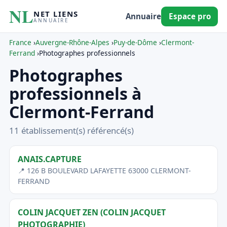
NL
NET LIENS
Annuaire
Espace pro
ANNUAIRE
France
›
Auvergne-Rhône-Alpes
›
Puy-de-Dôme
›
Clermont-
Ferrand
›
Photographes professionnels
Photographes
professionnels à
Clermont-Ferrand
11 établissement(s) référencé(s)
ANAIS.CAPTURE
📍 126 B BOULEVARD LAFAYETTE 63000 CLERMONT-
FERRAND
COLIN JACQUET ZEN (COLIN JACQUET
PHOTOGRAPHIE)