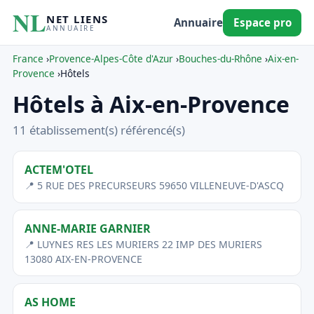
NL
NET LIENS
Annuaire
Espace pro
ANNUAIRE
France
›
Provence-Alpes-Côte d'Azur
›
Bouches-du-Rhône
›
Aix-en-
Provence
›
Hôtels
Hôtels à Aix-en-Provence
11 établissement(s) référencé(s)
ACTEM'OTEL
📍 5 RUE DES PRECURSEURS 59650 VILLENEUVE-D'ASCQ
ANNE-MARIE GARNIER
📍 LUYNES RES LES MURIERS 22 IMP DES MURIERS
13080 AIX-EN-PROVENCE
AS HOME